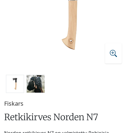
Fiskars
Retkikirves Norden N7
Norden retkikirves N7 on valmistettu Pohjoisia