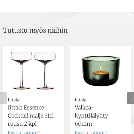
Tutustu myös näihin
Iittala
Iittala
Iittala Essence
Valkea-
Cocktail malja 31cl
kynttilälyhty
ruusu 2 kpl
60mm
Pyydä tarjous!
Pyydä tarjous!