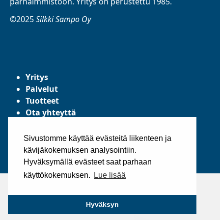
parhaimmistoon. Yritys on perustettu 1985.
©2025
Silkki Sampo Oy
Yritys
Palvelut
Tuotteet
Ota yhteyttä
Tietosuojaseloste
Yleiset toimitusehdot
Sivustomme käyttää evästeitä liikenteen ja
kävijäkokemuksen analysointiin.
Hyväksymällä evästeet saat parhaan
käyttökokemuksen.
Lue lisää
Hyväksyn