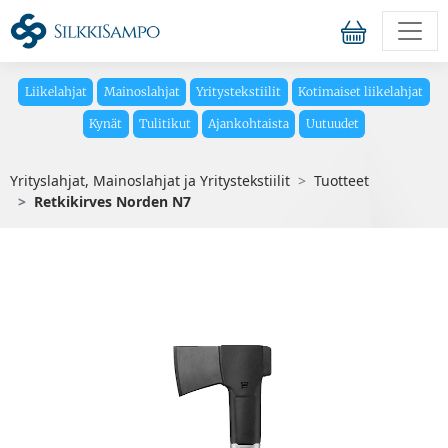
Liikelahjat
Mainoslahjat
Yritystekstiilit
Kotimaiset liikelahjat
Kynät
Tulitikut
Ajankohtaista
Uutuudet
Yrityslahjat, Mainoslahjat ja Yritystekstiilit
Tuotteet
Retkikirves Norden N7