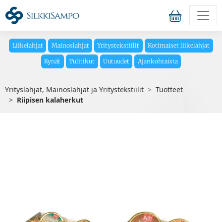
Liikelahjat
Mainoslahjat
Yritystekstiilit
Kotimaiset liikelahjat
Kynät
Tulitikut
Uutuudet
Ajankohtaista
Yrityslahjat, Mainoslahjat ja Yritystekstiilit
Tuotteet
Riipisen kalaherkut