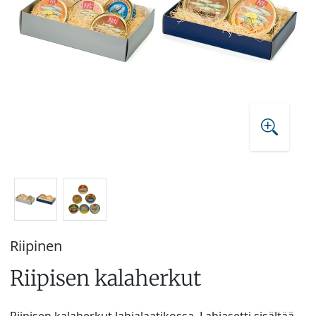
Riipinen
Riipisen kalaherkut
Riipisen kalaherkut lahjalaatikossa. Lahjasetti sisältää