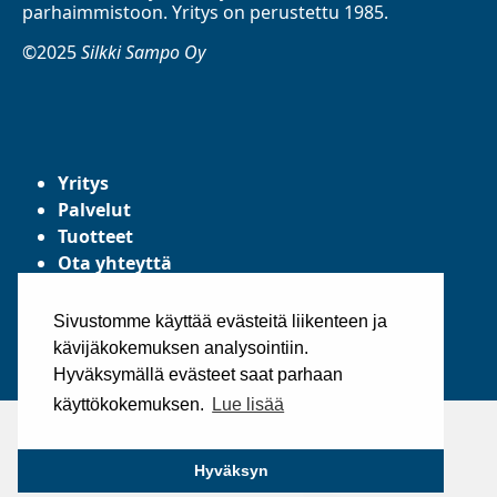
parhaimmistoon. Yritys on perustettu 1985.
©2025
Silkki Sampo Oy
Yritys
Palvelut
Tuotteet
Ota yhteyttä
Tietosuojaseloste
Yleiset toimitusehdot
Sivustomme käyttää evästeitä liikenteen ja
kävijäkokemuksen analysointiin.
Hyväksymällä evästeet saat parhaan
käyttökokemuksen.
Lue lisää
Hyväksyn