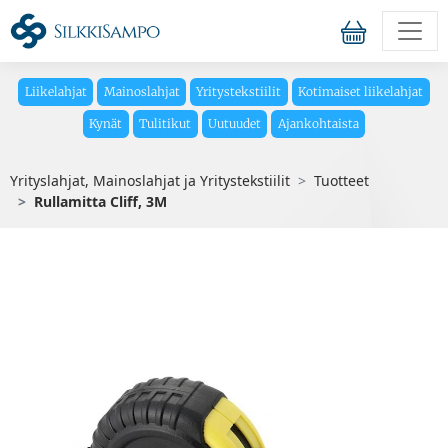
Liikelahjat
Mainoslahjat
Yritystekstiilit
Kotimaiset liikelahjat
Kynät
Tulitikut
Uutuudet
Ajankohtaista
Yrityslahjat, Mainoslahjat ja Yritystekstiilit
Tuotteet
Rullamitta Cliff, 3M