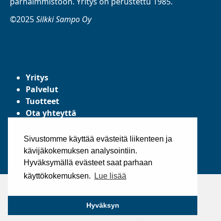
parhaimmistoon. Yritys on perustettu 1985.
©2025
Silkki Sampo Oy
Yritys
Palvelut
Tuotteet
Ota yhteyttä
Tietosuojaseloste
Yleiset toimitusehdot
Sivustomme käyttää evästeitä liikenteen ja
kävijäkokemuksen analysointiin.
Hyväksymällä evästeet saat parhaan
käyttökokemuksen.
Lue lisää
Hyväksyn