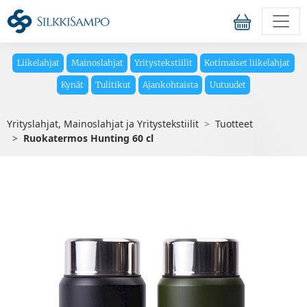
Liikelahjat
Mainoslahjat
Yritystekstiilit
Kotimaiset liikelahjat
Kynät
Tulitikut
Ajankohtaista
Uutuudet
Yrityslahjat, Mainoslahjat ja Yritystekstiilit
Tuotteet
Ruokatermos Hunting 60 cl