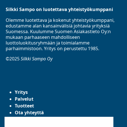
Silkki Sampo on luotettava yhteistyökumppani
Olemme luotettava ja kokenut yhteistyökumppani,
edustamme alan kansainvälisiä johtavia yrityksiä
Suomessa. Kuulumme Suomen Asiakastieto Oy:n
mukaan parhaaseen mahdolliseen
luottoluokitusryhmään ja toimialamme
parhaimmistoon. Yritys on perustettu 1985.
©2025
Silkki Sampo Oy
Yritys
Palvelut
Tuotteet
Ota yhteyttä
Tietosuojaseloste
Yleiset toimitusehdot