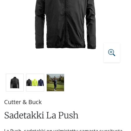
Cutter & Buck
Sadetakki La Push
La Push -sadetakki on valmistettu samasta suositusta