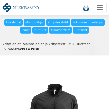
Liikelahjat
Mainoslahjat
Yritystekstiilit
Kotimaiset liikelahjat
Kynät
Tulitikut
Ajankohtaista
Uutuudet
Yrityslahjat, Mainoslahjat ja Yritystekstiilit
Tuotteet
Sadetakki La Push