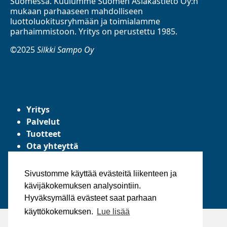
Suomessa. Kuulumme Suomen Asiakastieto Oy:n
mukaan parhaaseen mahdolliseen
luottoluokitusryhmään ja toimialamme
parhaimmistoon. Yritys on perustettu 1985.
©2025
Silkki Sampo Oy
Yritys
Palvelut
Tuotteet
Ota yhteyttä
Tietosuojaseloste
Yleiset toimitusehdot
Sivustomme käyttää evästeitä liikenteen ja
kävijäkokemuksen analysointiin.
Hyväksymällä evästeet saat parhaan
käyttökokemuksen.
Lue lisää