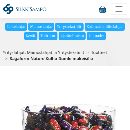
Liikelahjat
Mainoslahjat
Yritystekstiilit
Kotimaiset liikelahjat
Kynät
Tulitikut
Ajankohtaista
Uutuudet
Yrityslahjat, Mainoslahjat ja Yritystekstiilit
Tuotteet
Sagaform Nature Kulho Dumle makeisilla