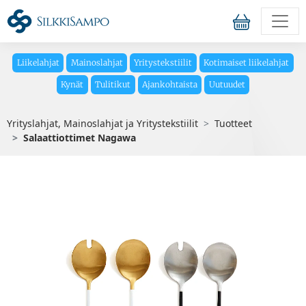
Liikelahjat
Mainoslahjat
Yritystekstiilit
Kotimaiset liikelahjat
Kynät
Tulitikut
Ajankohtaista
Uutuudet
Yrityslahjat, Mainoslahjat ja Yritystekstiilit
Tuotteet
Salaattiottimet Nagawa