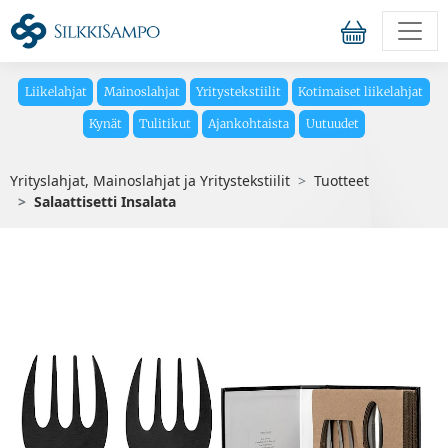
Liikelahjat
Mainoslahjat
Yritystekstiilit
Kotimaiset liikelahjat
Kynät
Tulitikut
Ajankohtaista
Uutuudet
Yrityslahjat, Mainoslahjat ja Yritystekstiilit
Tuotteet
Salaattisetti Insalata