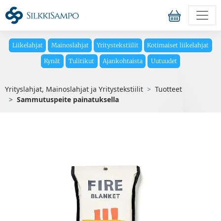
Liikelahjat
Mainoslahjat
Yritystekstiilit
Kotimaiset liikelahjat
Kynät
Tulitikut
Ajankohtaista
Uutuudet
Yrityslahjat, Mainoslahjat ja Yritystekstiilit
Tuotteet
Sammutuspeite painatuksella