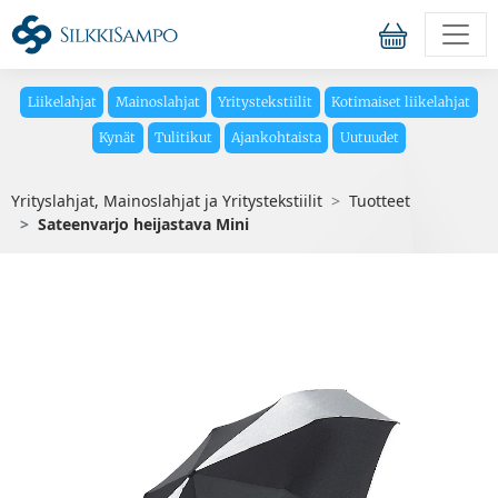
Liikelahjat
Mainoslahjat
Yritystekstiilit
Kotimaiset liikelahjat
Kynät
Tulitikut
Ajankohtaista
Uutuudet
Yrityslahjat, Mainoslahjat ja Yritystekstiilit
Tuotteet
Sateenvarjo heijastava Mini