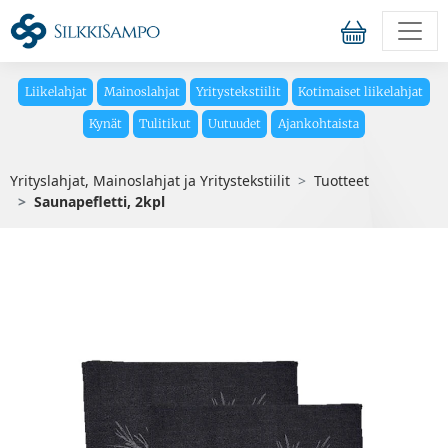
Liikelahjat
Mainoslahjat
Yritystekstiilit
Kotimaiset liikelahjat
Kynät
Tulitikut
Uutuudet
Ajankohtaista
Yrityslahjat, Mainoslahjat ja Yritystekstiilit
Tuotteet
Saunapefletti, 2kpl