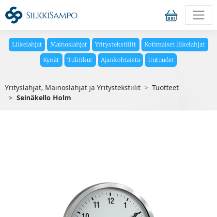
Liikelahjat
Mainoslahjat
Yritystekstiilit
Kotimaiset liikelahjat
Kynät
Tulitikut
Ajankohtaista
Uutuudet
Yrityslahjat, Mainoslahjat ja Yritystekstiilit
Tuotteet
Seinäkello Holm