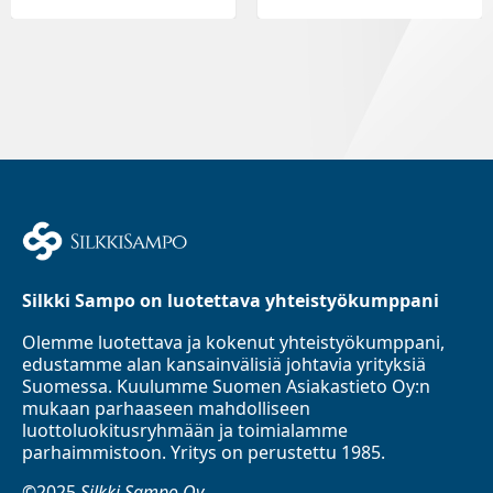
Silkki Sampo on luotettava yhteistyökumppani
Olemme luotettava ja kokenut yhteistyökumppani,
edustamme alan kansainvälisiä johtavia yrityksiä
Suomessa. Kuulumme Suomen Asiakastieto Oy:n
mukaan parhaaseen mahdolliseen
luottoluokitusryhmään ja toimialamme
parhaimmistoon. Yritys on perustettu 1985.
©2025
Silkki Sampo Oy