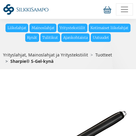
Liikelahjat
Mainoslahjat
Yritystekstiilit
Kotimaiset liikelahjat
Kynät
Tulitikut
Ajankohtaista
Uutuudet
Yrityslahjat, Mainoslahjat ja Yritystekstiilit
Tuotteet
Sharpie® S-Gel-kynä