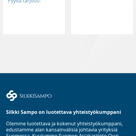
Pyydä tarjous!
Silkki Sampo on luotettava yhteistyökumppani
Olemme luotettava ja kokenut yhteistyökumppani,
edustamme alan kansainvälisiä johtavia yrityksiä
Suomessa. Kuulumme Suomen Asiakastieto Oy:n