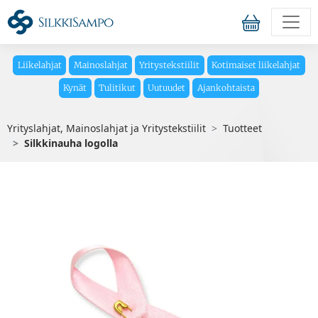
Liikelahjat
Mainoslahjat
Yritystekstiilit
Kotimaiset liikelahjat
Kynät
Tulitikut
Uutuudet
Ajankohtaista
Yrityslahjat, Mainoslahjat ja Yritystekstiilit
Tuotteet
Silkkinauha logolla