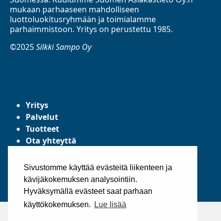
mukaan parhaaseen mahdolliseen
luottoluokitusryhmään ja toimialamme
parhaimmistoon. Yritys on perustettu 1985.
©2025
Silkki Sampo Oy
Yritys
Palvelut
Tuotteet
Ota yhteyttä
Tietosuojaseloste
Yleiset toimitusehdot
Sivustomme käyttää evästeitä liikenteen ja
kävijäkokemuksen analysointiin.
Hyväksymällä evästeet saat parhaan
käyttökokemuksen.
Lue lisää