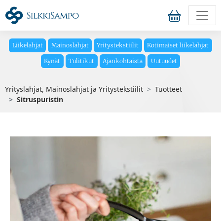
Liikelahjat
Mainoslahjat
Yritystekstiilit
Kotimaiset liikelahjat
Kynät
Tulitikut
Ajankohtaista
Uutuudet
Yrityslahjat, Mainoslahjat ja Yritystekstiilit
Tuotteet
Sitruspuristin