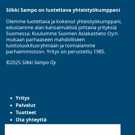
Silkki Sampo on luotettava yhteistyökumppani
Olemme luotettava ja kokenut yhteistyökumppani,
edustamme alan kansainvälisiä johtavia yrityksiä
Suomessa. Kuulumme Suomen Asiakastieto Oy:n
mukaan parhaaseen mahdolliseen
luottoluokitusryhmään ja toimialamme
parhaimmistoon. Yritys on perustettu 1985.
©2025
Silkki Sampo Oy
Yritys
Palvelut
Tuotteet
Ota yhteyttä
Tietosuojaseloste
Yleiset toimitusehdot