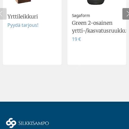
Sagaform
Yrttileikkuri
Green 2-osainen
Pyydä tarjous!
yrtti-/kasvatusruukku
19 €