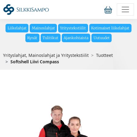
Liikelahjat
Mainoslahjat
Yritystekstiilit
Kotimaiset liikelahjat
Kynät
Tulitikut
Ajankohtaista
Uutuudet
Yrityslahjat, Mainoslahjat ja Yritystekstiilit
Tuotteet
Softshell Liivi Compass