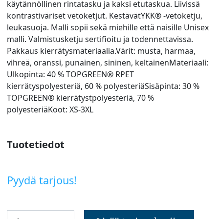
käytännöllinen rintatasku ja kaksi etutaskua. Liivissä
kontrastiväriset vetoketjut. KestävätYKK® -vetoketju,
leukasuoja. Malli sopii sekä miehille että naisille Unisex
malli. Valmistusketju sertifioitu ja todennettavissa.
Pakkaus kierrätysmateriaalia.Värit: musta, harmaa,
vihreä, oranssi, punainen, sininen, keltainenMateriaali:
Ulkopinta: 40 % TOPGREEN® RPET
kierrätyspolyesteriä, 60 % polyesteriäSisäpinta: 30 %
TOPGREEN® kierrätystpolyesteriä, 70 %
polyesteriäKoot: XS-3XL
Tuotetiedot
Pyydä tarjous!