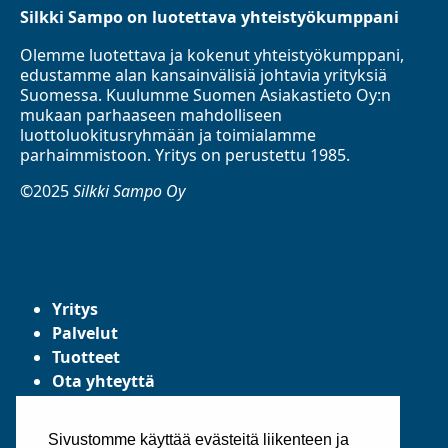
Silkki Sampo on luotettava yhteistyökumppani
Olemme luotettava ja kokenut yhteistyökumppani,
edustamme alan kansainvälisiä johtavia yrityksiä
Suomessa. Kuulumme Suomen Asiakastieto Oy:n
mukaan parhaaseen mahdolliseen
luottoluokitusryhmään ja toimialamme
parhaimmistoon. Yritys on perustettu 1985.
©2025
Silkki Sampo Oy
Yritys
Palvelut
Tuotteet
Ota yhteyttä
Tietosuojaseloste
Yleiset toimitusehdot
Sivustomme käyttää evästeitä liikenteen ja