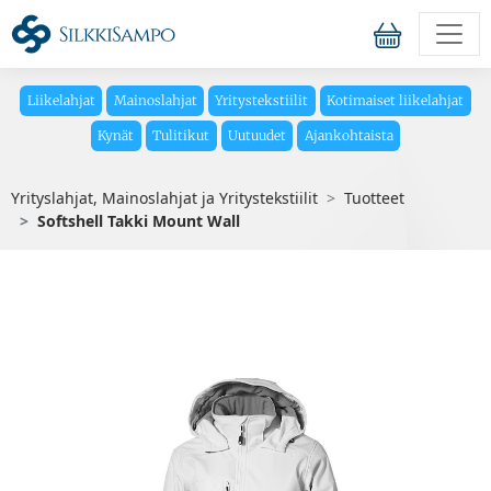
Liikelahjat
Mainoslahjat
Yritystekstiilit
Kotimaiset liikelahjat
Kynät
Tulitikut
Uutuudet
Ajankohtaista
Yrityslahjat, Mainoslahjat ja Yritystekstiilit
Tuotteet
Softshell Takki Mount Wall