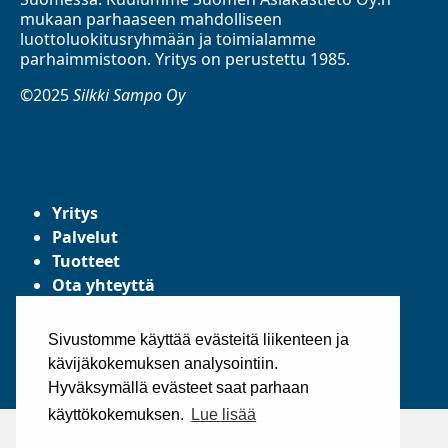
mukaan parhaaseen mahdolliseen
luottoluokitusryhmään ja toimialamme
parhaimmistoon. Yritys on perustettu 1985.
©2025
Silkki Sampo Oy
Yritys
Palvelut
Tuotteet
Ota yhteyttä
Tietosuojaseloste
Yleiset toimitusehdot
Sivustomme käyttää evästeitä liikenteen ja
kävijäkokemuksen analysointiin.
Hyväksymällä evästeet saat parhaan
käyttökokemuksen.
Lue lisää