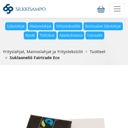
Liikelahjat
Mainoslahjat
Yritystekstiilit
Kotimaiset liikelahjat
Kynät
Tulitikut
Ajankohtaista
Uutuudet
Yrityslahjat, Mainoslahjat ja Yritystekstiilit
Tuotteet
Suklaaneliö Fairtrade Eco