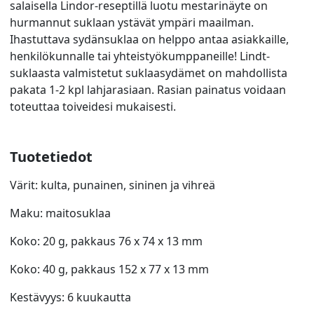
salaisella Lindor-reseptillä luotu mestarinäyte on
hurmannut suklaan ystävät ympäri maailman.
Ihastuttava sydänsuklaa on helppo antaa asiakkaille,
henkilökunnalle tai yhteistyökumppaneille! Lindt-
suklaasta valmistetut suklaasydämet on mahdollista
pakata 1-2 kpl lahjarasiaan. Rasian painatus voidaan
toteuttaa toiveidesi mukaisesti.
Tuotetiedot
Värit: kulta, punainen, sininen ja vihreä
Maku: maitosuklaa
Koko: 20 g, pakkaus 76 x 74 x 13 mm
Koko: 40 g, pakkaus 152 x 77 x 13 mm
Kestävyys: 6 kuukautta