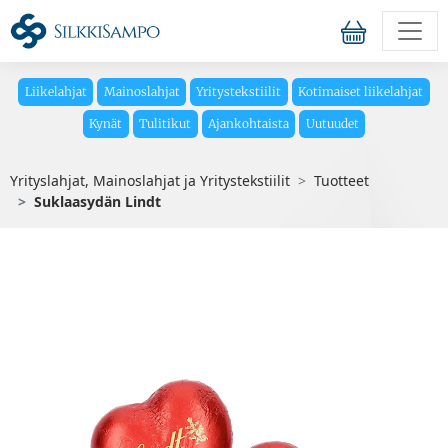
Liikelahjat
Mainoslahjat
Yritystekstiilit
Kotimaiset liikelahjat
Kynät
Tulitikut
Ajankohtaista
Uutuudet
Yrityslahjat, Mainoslahjat ja Yritystekstiilit
Tuotteet
Suklaasydän Lindt