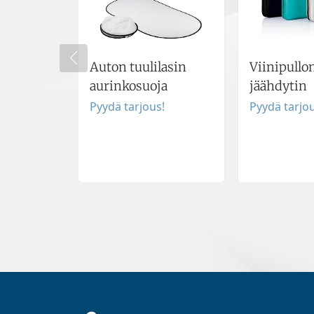
Auton tuulilasin
Viinipullo
aurinkosuoja
jäähdytin
Pyydä tarjous!
Pyydä tarjou