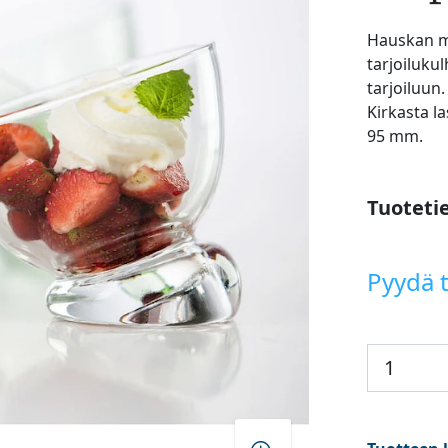
Hauskan mu
tarjoilukul
tarjoiluun
Kirkasta la
95 mm.
Tuoteti
Pyydä t