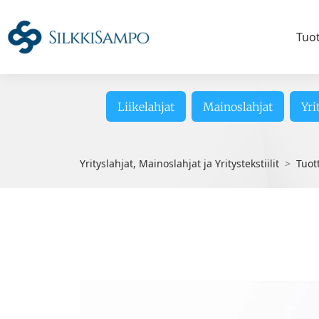
Tuo
Liikelahjat
Mainoslahjat
Yri
Yrityslahjat, Mainoslahjat ja Yritystekstiilit
Tuot