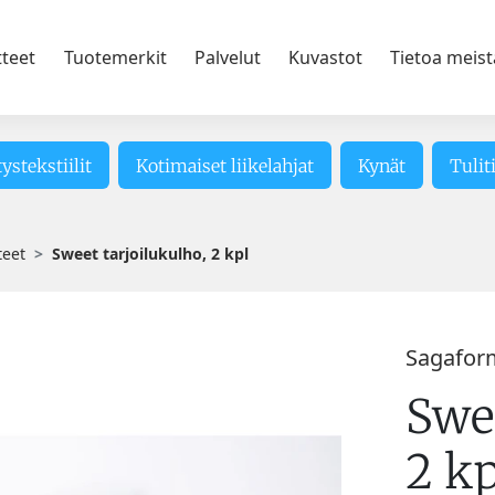
tteet
Tuotemerkit
Palvelut
Kuvastot
Tietoa meist
tystekstiilit
Kotimaiset liikelahjat
Kynät
Tulit
teet
Sweet tarjoilukulho, 2 kpl
Sagafor
Swee
2 kp