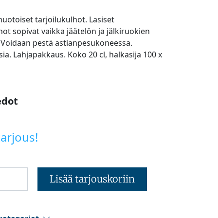
otoiset tarjoilukulhot. Lasiset
hot sopivat vaikka jäätelön ja jälkiruokien
. Voidaan pestä astianpesukoneessa.
sia. Lahjapakkaus. Koko 20 cl, halkasija 100 x
edot
arjous!
Lisää tarjouskoriin