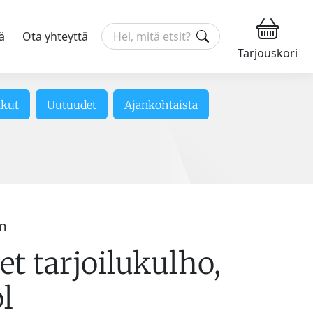
ä
Ota yhteyttä
Tarjouskori
ikut
Uutuudet
Ajankohtaista
m
t tarjoilukulho,
l