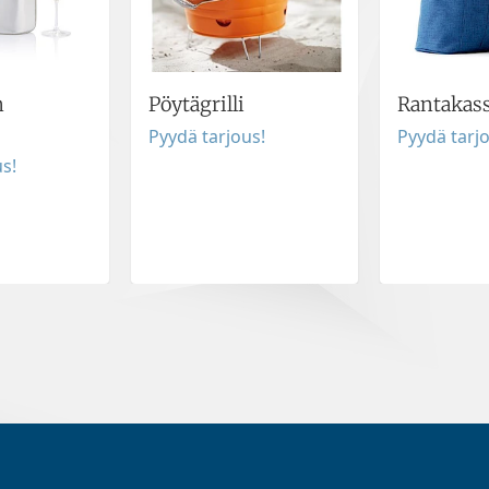
n
Pöytägrilli
Rantakass
Pyydä tarjous!
Pyydä tarj
s!