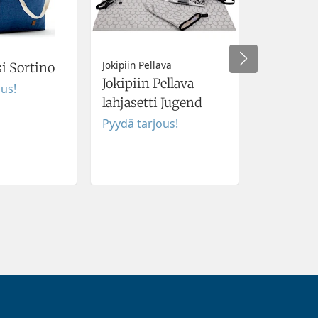
Jokipiin Pellava
i Sortino
Matkapu
Jokipiin Pellava
ous!
Pyydä tar
lahjasetti Jugend
Pyydä tarjous!