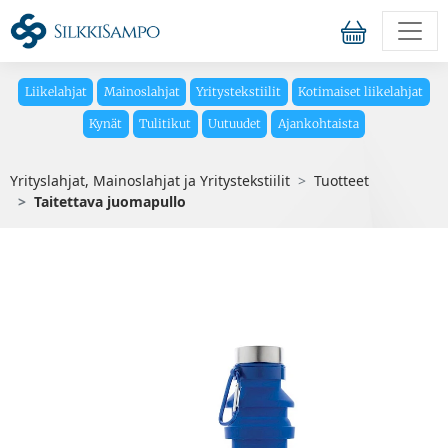
Liikelahjat
Mainoslahjat
Yritystekstiilit
Kotimaiset liikelahjat
Kynät
Tulitikut
Uutuudet
Ajankohtaista
Yrityslahjat, Mainoslahjat ja Yritystekstiilit
Tuotteet
Taitettava juomapullo