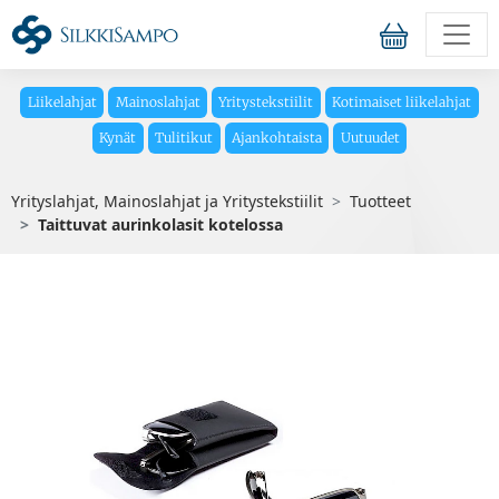
Liikelahjat
Mainoslahjat
Yritystekstiilit
Kotimaiset liikelahjat
Kynät
Tulitikut
Ajankohtaista
Uutuudet
Yrityslahjat, Mainoslahjat ja Yritystekstiilit
Tuotteet
Taittuvat aurinkolasit kotelossa