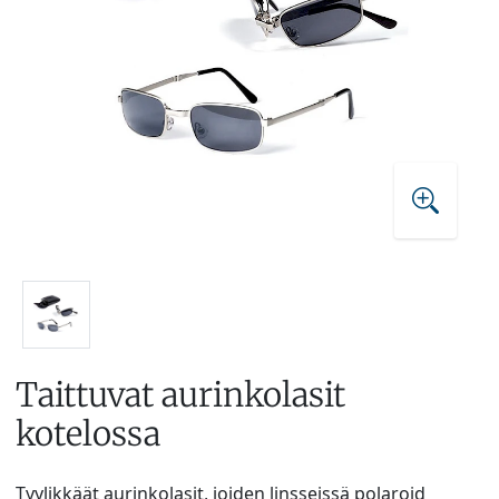
Taittuvat aurinkolasit
kotelossa
Tyylikkäät aurinkolasit, joiden linsseissä polaroid