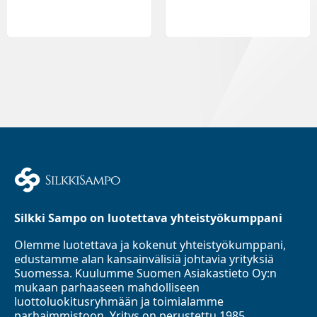
Silkki Sampo on luotettava yhteistyökumppani
Olemme luotettava ja kokenut yhteistyökumppani,
edustamme alan kansainvälisiä johtavia yrityksiä
Suomessa. Kuulumme Suomen Asiakastieto Oy:n
mukaan parhaaseen mahdolliseen
luottoluokitusryhmään ja toimialamme
parhaimmistoon. Yritys on perustettu 1985.