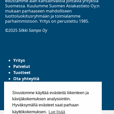
edustamme alan kansainvälisiä johtavia yrityksiä
Suomessa. Kuulumme Suomen Asiakastieto Oy:n
mukaan parhaaseen mahdolliseen
luottoluokitusryhmään ja toimialamme
parhaimmistoon. Yritys on perustettu 1985.
©2025
Silkki Sampo Oy
Yritys
Palvelut
Tuotteet
Ota yhteyttä
Tietosuojaseloste
Yleiset toimitusehdot
Sivustomme käyttää evästeitä liikenteen ja
kävijäkokemuksen analysointiin.
Hyväksymällä evästeet saat parhaan
käyttökokemuksen.
Lue lisää