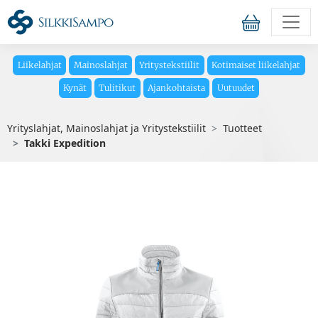
Liikelahjat
Mainoslahjat
Yritystekstiilit
Kotimaiset liikelahjat
Kynät
Tulitikut
Ajankohtaista
Uutuudet
Yrityslahjat, Mainoslahjat ja Yritystekstiilit
Tuotteet
Takki Expedition