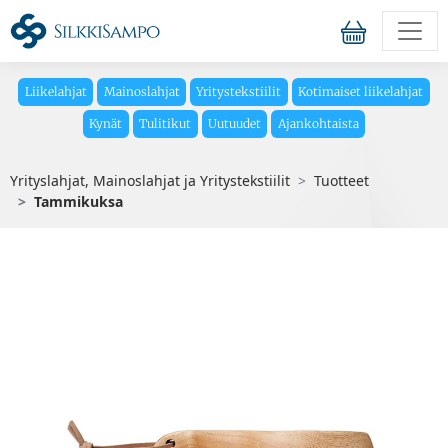
Liikelahjat
Mainoslahjat
Yritystekstiilit
Kotimaiset liikelahjat
Kynät
Tulitikut
Uutuudet
Ajankohtaista
Yrityslahjat, Mainoslahjat ja Yritystekstiilit
Tuotteet
Tammikuksa