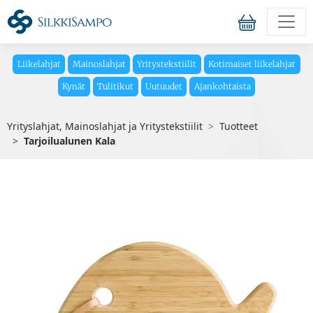
Liikelahjat
Mainoslahjat
Yritystekstiilit
Kotimaiset liikelahjat
Kynät
Tulitikut
Uutuudet
Ajankohtaista
Yrityslahjat, Mainoslahjat ja Yritystekstiilit
Tuotteet
Tarjoilualunen Kala