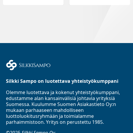
Silkki Sampo on luotettava yhteistyökumppani
Olemme luotettava ja kokenut yhteistyökumppani,
edustamme alan kansainvälisiä johtavia yrityksiä
Suomessa. Kuulumme Suomen Asiakastieto Oy:n
mukaan parhaaseen mahdolliseen
luottoluokitusryhmään ja toimialamme
parhaimmistoon. Yritys on perustettu 1985.
©2025
Silkki Sampo Oy