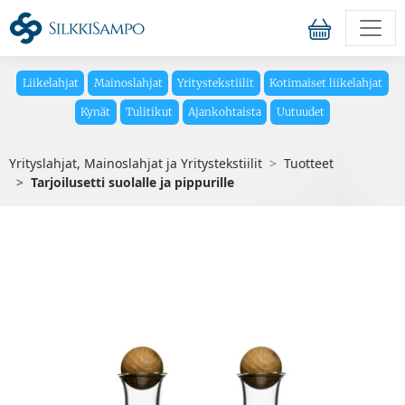
Liikelahjat
Mainoslahjat
Yritystekstiilit
Kotimaiset liikelahjat
Kynät
Tulitikut
Ajankohtaista
Uutuudet
Yrityslahjat, Mainoslahjat ja Yritystekstiilit
Tuotteet
Tarjoilusetti suolalle ja pippurille