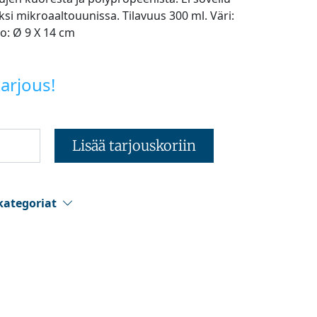
ksi mikroaaltouunissa. Tilavuus 300 ml. Väri:
o: Ø 9 X 14 cm
arjous!
Lisää tarjouskoriin
kategoriat