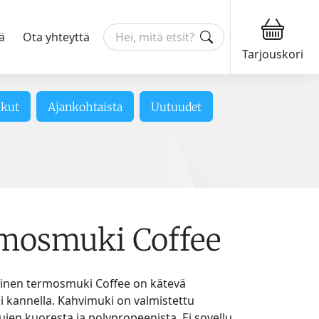
ä
Ota yhteyttä
Tarjouskori
ikut
Ajankohtaista
Uutuudet
mosmuki Coffee
äinen termosmuki Coffee on kätevä
kannella. Kahvimuki on valmistettu
jen kuoresta ja polypropeenista. Ei sovellu