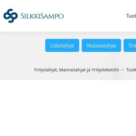
Tuo
Liikelahjat
Mainoslahjat
Yri
Yrityslahjat, Mainoslahjat ja Yritystekstiilit
Tuot