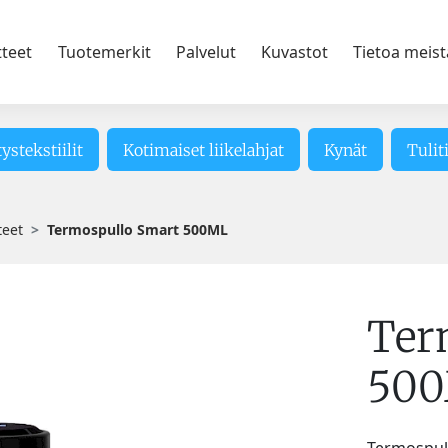
tteet
Tuotemerkit
Palvelut
Kuvastot
Tietoa meist
tystekstiilit
Kotimaiset liikelahjat
Kynät
Tulit
teet
Termospullo Smart 500ML
Ter
50