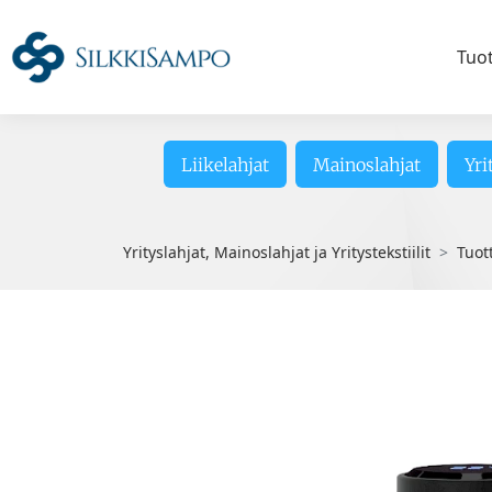
Tuo
Liikelahjat
Mainoslahjat
Yri
Yrityslahjat, Mainoslahjat ja Yritystekstiilit
Tuot