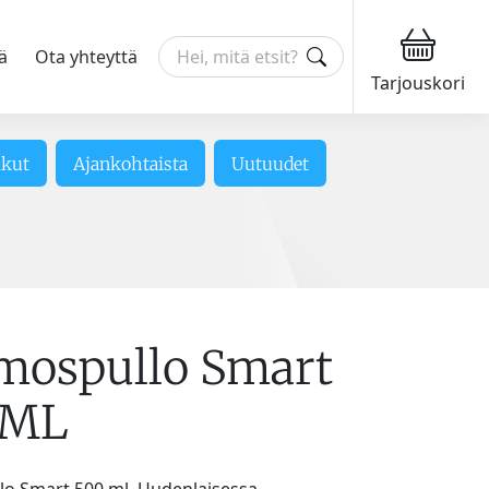
ä
Ota yhteyttä
Tarjouskori
ikut
Ajankohtaista
Uutuudet
mospullo Smart
0ML