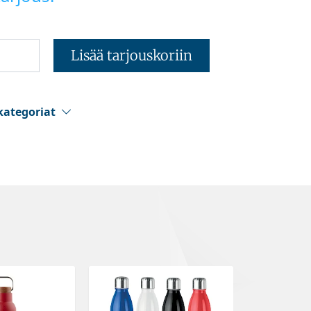
Lisää tarjouskoriin
kategoriat