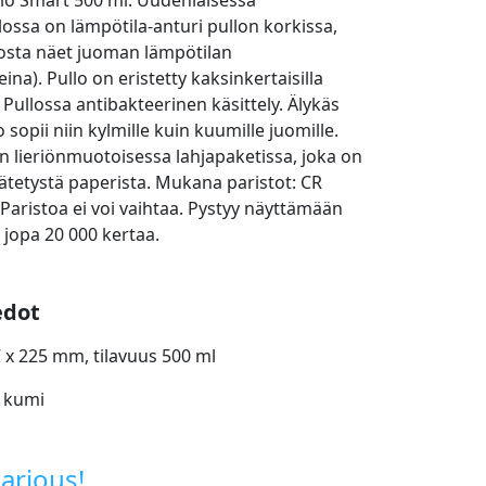
lo Smart 500 ml. Uudenlaisessa
ossa on lämpötila-anturi pullon korkissa,
osta näet juoman lämpötilan
eina). Pullo on eristetty kaksinkertaisilla
 Pullossa antibakteerinen käsittely. Älykäs
sopii niin kylmille kuin kuumille juomille.
n lieriönmuotoisessa lahjapaketissa, joka on
rätetystä paperista. Mukana paristot: CR
 Paristoa ei voi vaihtaa. Pystyy näyttämään
 jopa 20 000 kertaa.
edot
 x 225 mm, tilavuus 500 ml
: kumi
arjous!