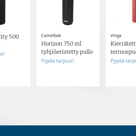
Camelbak
Vinga
City 500
Horizon 750 ml
Kierrätet
tyhjiöeristetty pullo
termospul
s!
Pyydä tarjous!
Pyydä tarj