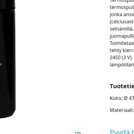
Termospul
termospull
jonka ansi
(celciusast
seinämillä.
juomapullo 
Toimitetaa
tehty kier
2450 (3 V).
lämpötilan
Tuoteti
Koko: Ø 47
Materiaali
Pyydä t