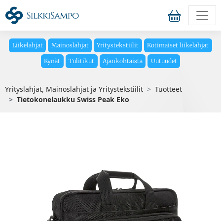
Liikelahjat
Mainoslahjat
Yritystekstiilit
Kotimaiset liikelahjat
Kynät
Tulitikut
Ajankohtaista
Uutuudet
Yrityslahjat, Mainoslahjat ja Yritystekstiilit
Tuotteet
Tietokonelaukku Swiss Peak Eko