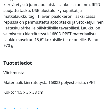
kierrätetyistä juomapulloista. Laukussa on mm. RFID
suojattu tasku, USB ulostulo, kynäpaikat ja
matkalaukku tagi. Tilavan päälokeron lisäksi tässä
repussa on pehmustettu aptoptasku ja vetoketjullinen
lisätasku tärkeille päivittäisille tavaroillesi. Laukku on
valmistettu kierrätetystä 1680D RPET materiaalista.
Laukku soveltuu 15,6" kokoisille tietokoneille. Paino
970 g.
Tuotetiedot
Väri: musta
Materiaali: kierrätetystä 1680D polyesteristä, rPET
Koko: 11,5 x 3 x 38 cm