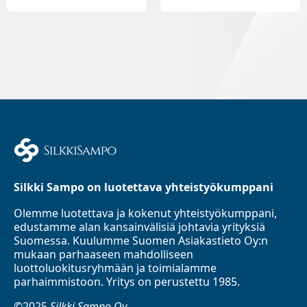
Silkki Sampo on luotettava yhteistyökumppani
Olemme luotettava ja kokenut yhteistyökumppani,
edustamme alan kansainvälisiä johtavia yrityksiä
Suomessa. Kuulumme Suomen Asiakastieto Oy:n
mukaan parhaaseen mahdolliseen
luottoluokitusryhmään ja toimialamme
parhaimmistoon. Yritys on perustettu 1985.
©2025
Silkki Sampo Oy