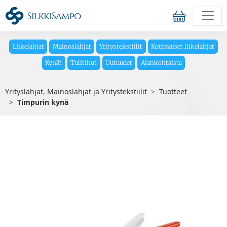
Liikelahjat
Mainoslahjat
Yritystekstiilit
Kotimaiset liikelahjat
Kynät
Tulitikut
Uutuudet
Ajankohtaista
Yrityslahjat, Mainoslahjat ja Yritystekstiilit
Tuotteet
Timpurin kynä