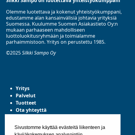
Silkki Sampo on luotettava yhteistyökumppani
Olemme luotettava ja kokenut yhteistyökumppani,
edustamme alan kansainvälisiä johtavia yrityksiä
Suomessa. Kuulumme Suomen Asiakastieto Oy:n
mukaan parhaaseen mahdolliseen
luottoluokitusryhmään ja toimialamme
parhaimmistoon. Yritys on perustettu 1985.
©2025
Silkki Sampo Oy
Yritys
Palvelut
Tuotteet
Ota yhteyttä
Tietosuojaseloste
Yleiset toimitusehdot
Sivustomme käyttää evästeitä liikenteen ja
kävijäkokemuksen analysointiin.