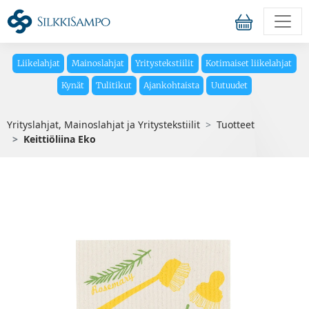
Liikelahjat
Mainoslahjat
Yritystekstiilit
Kotimaiset liikelahjat
Kynät
Tulitikut
Ajankohtaista
Uutuudet
Yrityslahjat, Mainoslahjat ja Yritystekstiilit
Tuotteet
Keittiöliina Eko