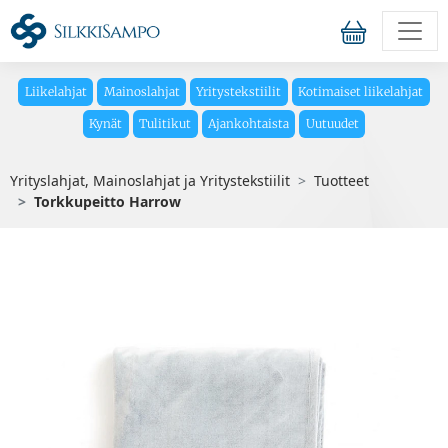
Liikelahjat
Mainoslahjat
Yritystekstiilit
Kotimaiset liikelahjat
Kynät
Tulitikut
Ajankohtaista
Uutuudet
Yrityslahjat, Mainoslahjat ja Yritystekstiilit
Tuotteet
Torkkupeitto Harrow