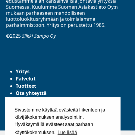
edustamme alan kansainvälisiä johtavia yrityksiä
Suomessa. Kuulumme Suomen Asiakastieto Oy:n
mukaan parhaaseen mahdolliseen
luottoluokitusryhmään ja toimialamme
parhaimmistoon. Yritys on perustettu 1985.
©2025
Silkki Sampo Oy
Yritys
Palvelut
Tuotteet
Ota yhteyttä
Tietosuojaseloste
Yleiset toimitusehdot
Sivustomme käyttää evästeitä liikenteen ja
kävijäkokemuksen analysointiin.
Hyväksymällä evästeet saat parhaan
käyttökokemuksen.
Lue lisää