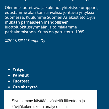
Olemme luotettava ja kokenut yhteistyökumppani,
edustamme alan kansainvälisiä johtavia yrityksiä
Suomessa. Kuulumme Suomen Asiakastieto Oy:n
mukaan parhaaseen mahdolliseen
luottoluokitusryhmään ja toimialamme
parhaimmistoon. Yritys on perustettu 1985.
©2025
Silkki Sampo Oy
Yritys
Palvelut
Tuotteet
Ota yhteyttä
Tietosuojaseloste
Yleiset toimitusehdot
Sivustomme käyttää evästeitä liikenteen ja
kävijäkokemuksen analysointiin.