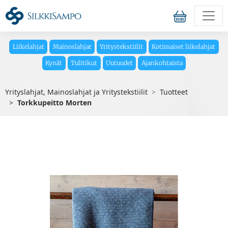
Liikelahjat
Mainoslahjat
Yritystekstiilit
Kotimaiset liikelahjat
Kynät
Tulitikut
Uutuudet
Ajankohtaista
Yrityslahjat, Mainoslahjat ja Yritystekstiilit
Tuotteet
Torkkupeitto Morten