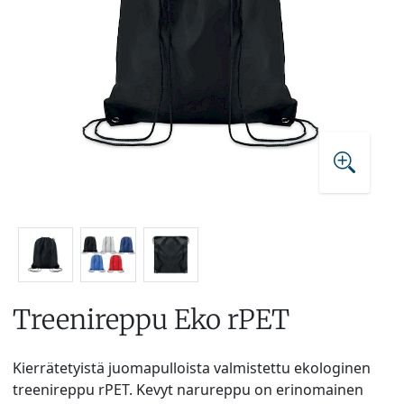
Treenireppu Eko rPET
Kierrätetyistä juomapulloista valmistettu ekologinen
treenireppu rPET. Kevyt narureppu on erinomainen