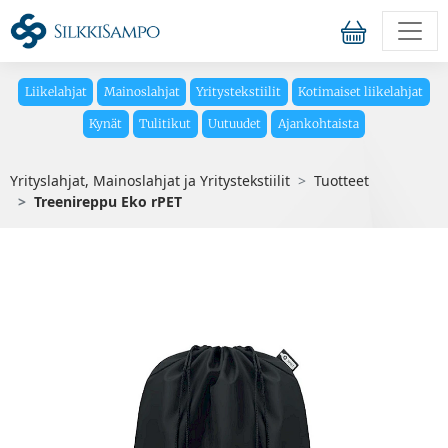
Liikelahjat
Mainoslahjat
Yritystekstiilit
Kotimaiset liikelahjat
Kynät
Tulitikut
Uutuudet
Ajankohtaista
Yrityslahjat, Mainoslahjat ja Yritystekstiilit
Tuotteet
Treenireppu Eko rPET