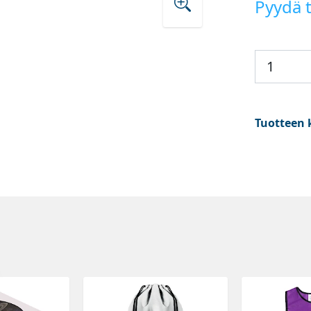
Pyydä t
Tuotteen 