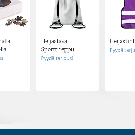
malla
Heijastava
Heijastinl
lla
Sporttireppu
Pyydä tarj
s!
Pyydä tarjous!