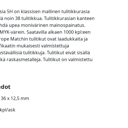
sia 5H on klassisen mallinen tulitikkurasia
lä noin 38 tulitikkua. Tulitikkurasian kanteen
ehdä upea monivärinen mainospainatus.
MYK-värein. Saatavilla alkaen 1000 kpl:een
rope Matchin tulitikut ovat laadukkaita ja
fikaatin mukaisesti valmistettuja
tävällisiä tulitikkuja. Tulitikut eivät sisällä
tkä raskasmetalleja. Tulitikut on valmistettu
edot
 36 x 12,5 mm
 kpl/ask