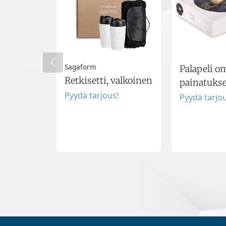
Sagaform
Palapeli o
Retkisetti, valkoinen
painatukse
Pyydä tarjous!
Pyydä tarjou