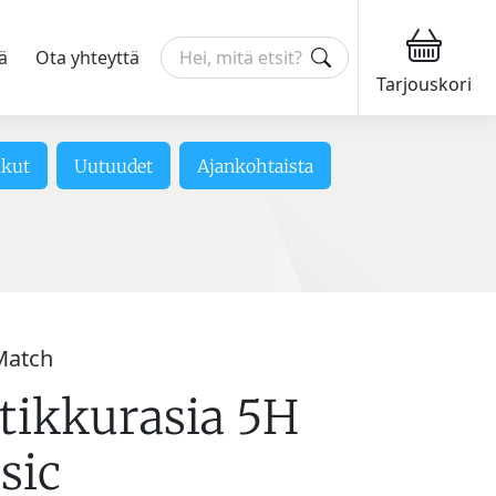
ä
Ota yhteyttä
Tarjouskori
ikut
Uutuudet
Ajankohtaista
Match
itikkurasia 5H
sic