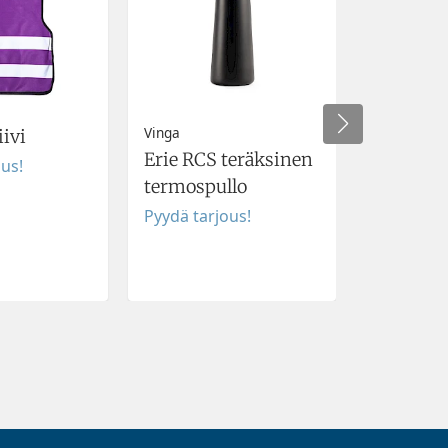
Vinga
iivi
Villahuo
Erie RCS teräksinen
ous!
Pyydä tar
termospullo
Pyydä tarjous!