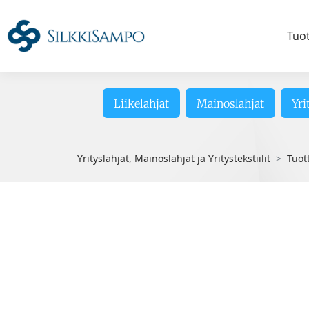
Tuo
Liikelahjat
Mainoslahjat
Yri
Yrityslahjat, Mainoslahjat ja Yritystekstiilit
Tuot