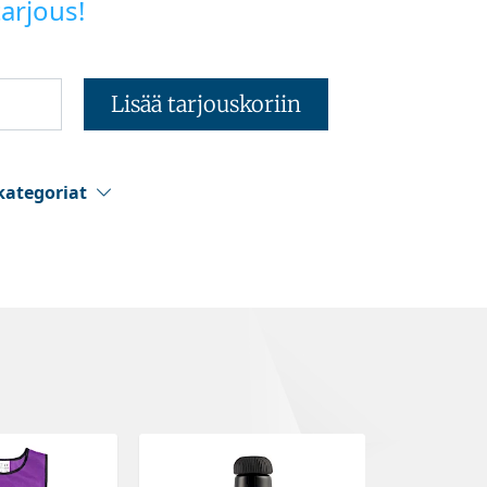
arjous!
Lisää tarjouskoriin
kategoriat