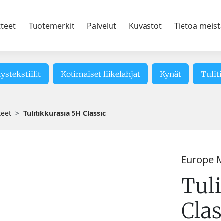
tteet
Tuotemerkit
Palvelut
Kuvastot
Tietoa meist
tystekstiilit
Kotimaiset liikelahjat
Kynät
Tulit
teet
Tulitikkurasia 5H Classic
Europe 
Tul
Clas