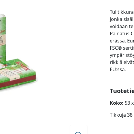
Tulitikkura
jonka sisäl
voidaan t
Painatus C
erässä. Eu
FSC® serti
ympäristöys
rikkiä eivä
EU:ssa.
Tuoteti
Koko:
53 x
Tikkuja 38