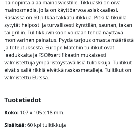
painopinta-alaa mainosviestille. Tikkuaski on oiva
mainosmedia, jolla on käyttöarvoa asiakkaallesi.
Rasiassa on 60 pitkää takkatulitikkua. Pitkillä tikuilla
sytytät helposti ja turvallisesti kynttilän, saunan, takan
tai grillin. Tulitikkuvihkoon voidaan tehdä näyttävä
monivärinen painatus. Pyydä tarjous omasta määrästä
ja toteutuksesta. Europe Matchin tulitikut ovat
laadukkaita ja FSC®sertifikaatin mukaisesti
valmistettuja ympäristöystävällisiä tulitikkuja. Tulitikut
eivät sisällä rikkiä eivätkä raskasmetalleja. Tulitikut on
valmistettu EU:ssa.
Tuotetiedot
Koko:
107 x 105 x 18 mm.
Sisältää:
60 kpl tulitikkuja