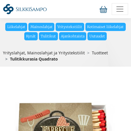
Liikelahjat
Mainoslahjat
Yritystekstiilit
Kotimaiset liikelahjat
Kynät
Tulitikut
Ajankohtaista
Uutuudet
Yrityslahjat, Mainoslahjat ja Yritystekstiilit
Tuotteet
Tulitikkurasia Quadrato