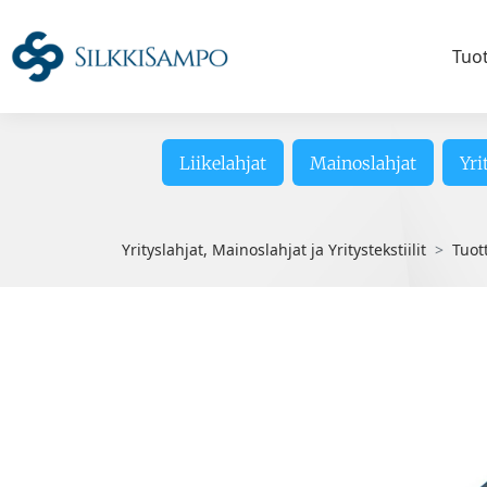
Tuo
Liikelahjat
Mainoslahjat
Yri
Yrityslahjat, Mainoslahjat ja Yritystekstiilit
Tuot