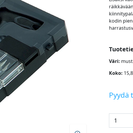
räikkävään
kiinnitypal
kodin pien
harrastusv
Tuoteti
Väri:
must
Koko:
15,8
Pyydä t