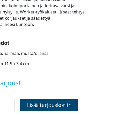
nin, kolmiportainen jatkettava varsi ja
a hylsyille. Worker-työkalusetillä saat tehtyä
et korjaukset ja säädettyä
älineesi kuntoon.
edot
a/harmaa, musta/oranssi
 x 11,5 x 3,4 cm
arjous!
Lisää tarjouskoriin