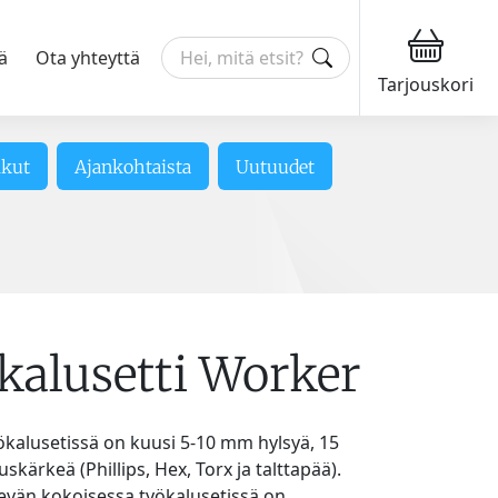
ä
Ota yhteyttä
Tarjouskori
ikut
Ajankohtaista
Uutuudet
kalusetti Worker
kalusetissä on kuusi 5-10 mm hylsyä, 15
kärkeä (Phillips, Hex, Torx ja talttapää).
tevän kokoisessa työkalusetissä on