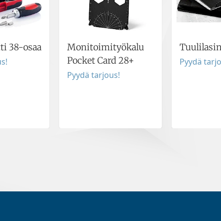
ti 38-osaa
Monitoimityökalu
Tuulilasi
Pocket Card 28+
s!
Pyydä tarj
Pyydä tarjous!