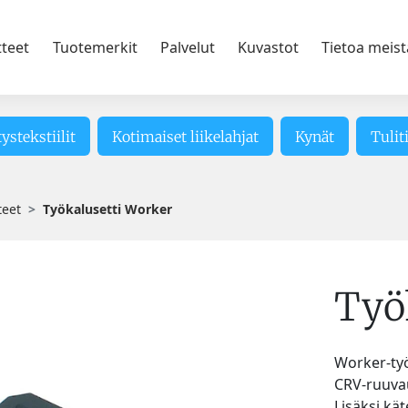
tteet
Tuotemerkit
Palvelut
Kuvastot
Tietoa meist
tystekstiilit
Kotimaiset liikelahjat
Kynät
Tulit
teet
Työkalusetti Worker
Työ
Worker-työ
CRV-ruuvaus
Lisäksi kä