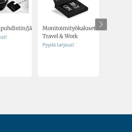
npuhdistin/jääraappa
Monitoimityökalusetti
Kartonki
Travel & Work
ous!
Pyydä tar
Pyydä tarjous!