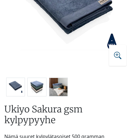
Ukiyo Sakura gsm
kylpypyyhe
Nämä suuret kylpylätasoiset 500 gramman