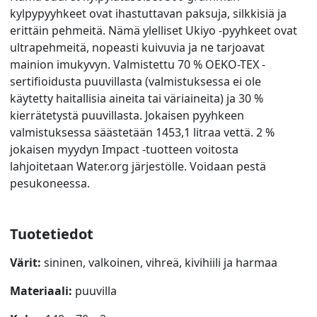
kylpypyyhkeet ovat ihastuttavan paksuja, silkkisiä ja
erittäin pehmeitä. Nämä ylelliset Ukiyo -pyyhkeet ovat
ultrapehmeitä, nopeasti kuivuvia ja ne tarjoavat
mainion imukyvyn. Valmistettu 70 % OEKO-TEX -
sertifioidusta puuvillasta (valmistuksessa ei ole
käytetty haitallisia aineita tai väriaineita) ja 30 %
kierrätetystä puuvillasta. Jokaisen pyyhkeen
valmistuksessa säästetään 1453,1 litraa vettä. 2 %
jokaisen myydyn Impact -tuotteen voitosta
lahjoitetaan Water.org järjestölle. Voidaan pestä
pesukoneessa.
Tuotetiedot
Värit:
sininen, valkoinen, vihreä, kivihiili ja harmaa
Materiaali:
puuvilla