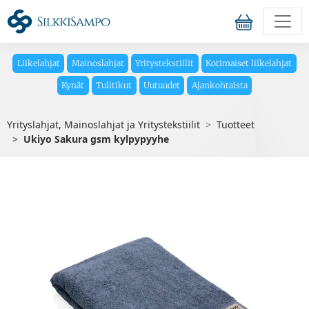
Liikelahjat
Mainoslahjat
Yritystekstiilit
Kotimaiset liikelahjat
Kynät
Tulitikut
Uutuudet
Ajankohtaista
Yrityslahjat, Mainoslahjat ja Yritystekstiilit
Tuotteet
Ukiyo Sakura gsm kylpypyyhe