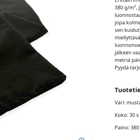
Erittäin i
380 g/m²,
luonnostaa
jopa kolme
sen kuidut
miellyttäv
luonnonvar
jälkeen va
metriä päi
Pyydä tarj
Tuoteti
Väri: must
Koko: 30 x
Paino: 380