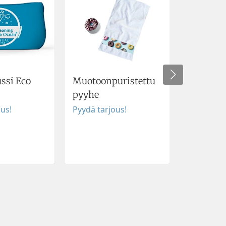
ssi Eco
Muotoonpuristettu
Esiliina 
pyyhe
Pyydä tar
ous!
Pyydä tarjous!