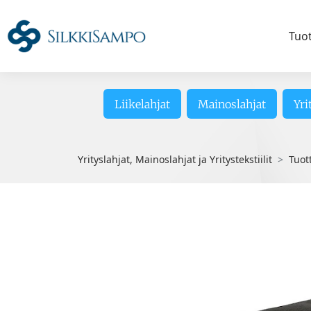
Tuo
Liikelahjat
Mainoslahjat
Yri
Yrityslahjat, Mainoslahjat ja Yritystekstiilit
Tuot