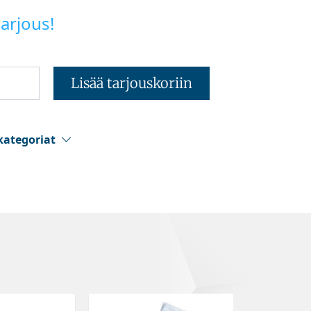
arjous!
Lisää tarjouskoriin
kategoriat