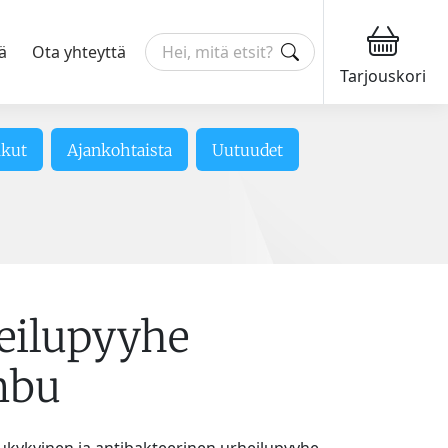
ä
Ota yhteyttä
Tarjouskori
ikut
Ajankohtaista
Uutuudet
eilupyyhe
mbu