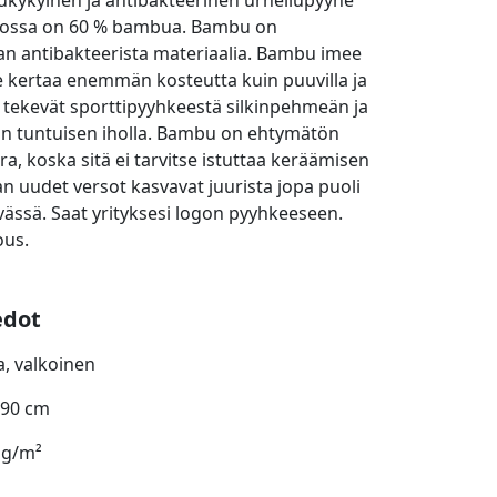
mukykyinen ja antibakteerinen urheilupyyhe
 jossa on 60 % bambua. Bambu on
n antibakteerista materiaalia. Bambu imee
 kertaa enemmän kosteutta kuin puuvilla ja
 tekevät sporttipyyhkeestä silkinpehmeän ja
än tuntuisen iholla. Bambu on ehtymätön
a, koska sitä ei tarvitse istuttaa keräämisen
an uudet versot kasvavat juurista jopa puoli
vässä. Saat yrityksesi logon pyyhkeeseen.
ous.
edot
a, valkoinen
 90 cm
 g/m²