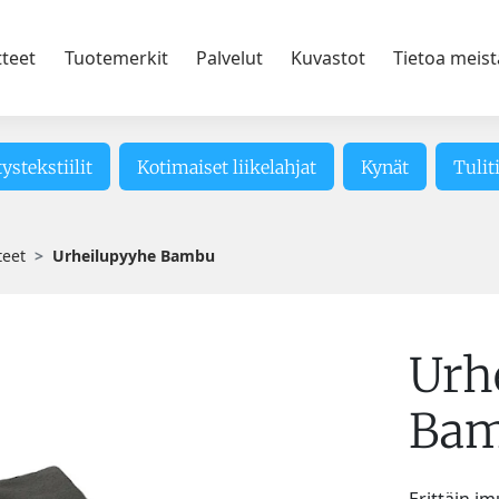
tteet
Tuotemerkit
Palvelut
Kuvastot
Tietoa meist
tystekstiilit
Kotimaiset liikelahjat
Kynät
Tulit
teet
Urheilupyyhe Bambu
Urh
Ba