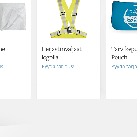
he
Heijastinvaljaat
Tarvikepu
logolla
Pouch
s!
Pyydä tarjous!
Pyydä tarj