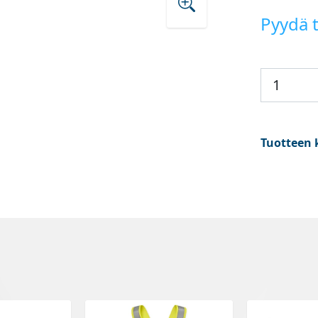
Pyydä t
Tuotteen 