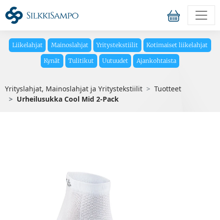
Liikelahjat
Mainoslahjat
Yritystekstiilit
Kotimaiset liikelahjat
Kynät
Tulitikut
Uutuudet
Ajankohtaista
Yrityslahjat, Mainoslahjat ja Yritystekstiilit
Tuotteet
Urheilusukka Cool Mid 2-Pack