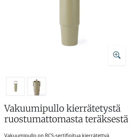
Vakuumipullo kierrätetystä
ruostumattomasta teräksestä
Vakuumipullo on RCS-sertifioitua kierrätettyä