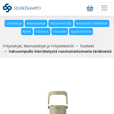
Liikelahjat
Mainoslahjat
Yritystekstiilit
Kotimaiset liikelahjat
Kynät
Tulitikut
Uutuudet
Ajankohtaista
Yrityslahjat, Mainoslahjat ja Yritystekstiilit
Tuotteet
Vakuumipullo kierrätetystä ruostumattomasta teräksestä