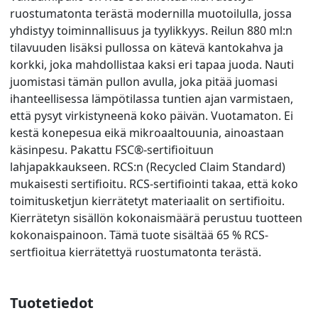
ruostumatonta terästä modernilla muotoilulla, jossa
yhdistyy toiminnallisuus ja tyylikkyys. Reilun 880 ml:n
tilavuuden lisäksi pullossa on kätevä kantokahva ja
korkki, joka mahdollistaa kaksi eri tapaa juoda. Nauti
juomistasi tämän pullon avulla, joka pitää juomasi
ihanteellisessa lämpötilassa tuntien ajan varmistaen,
että pysyt virkistyneenä koko päivän. Vuotamaton. Ei
kestä konepesua eikä mikroaaltouunia, ainoastaan
käsinpesu. Pakattu FSC®-sertifioituun
lahjapakkaukseen. RCS:n (Recycled Claim Standard)
mukaisesti sertifioitu. RCS-sertifiointi takaa, että koko
toimitusketjun kierrätetyt materiaalit on sertifioitu.
Kierrätetyn sisällön kokonaismäärä perustuu tuotteen
kokonaispainoon. Tämä tuote sisältää 65 % RCS-
sertfioitua kierrätettyä ruostumatonta terästä.
Tuotetiedot