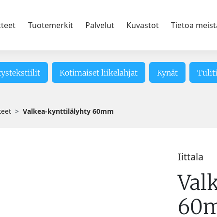
tteet
Tuotemerkit
Palvelut
Kuvastot
Tietoa meist
tystekstiilit
Kotimaiset liikelahjat
Kynät
Tulit
teet
Valkea-kynttilälyhty 60mm
Iittala
Val
60