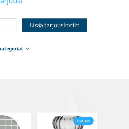
arjous!
Lisää tarjouskoriin
kategoriat
Uutuus