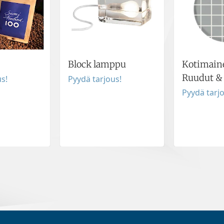
Block lamppu
Kotimaine
Ruudut & 
s!
Pyydä tarjous!
Pyydä tarj