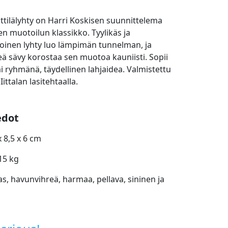
ttilälyhty on Harri Koskisen suunnittelema
n muotoilun klassikko. Tyylikäs ja
oinen lyhty luo lämpimän tunnelman, ja
ä sävy korostaa sen muotoa kauniisti. Sopii
ai ryhmänä, täydellinen lahjaidea. Valmistettu
ttalan lasitehtaalla.
edot
x 8,5 x 6 cm
15 kg
as, havunvihreä, harmaa, pellava, sininen ja