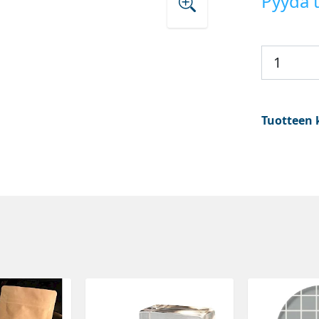
Pyydä t
Tuotteen 