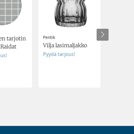
Pentik
n tarjotin
Kotimai
Vilja lasimaljakko
Raidat
villahuo
Pyydä tarjous!
ous!
Pyydä tar