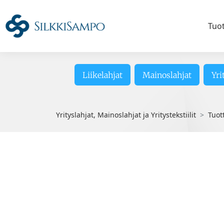
Tuo
Liikelahjat
Mainoslahjat
Yri
Yrityslahjat, Mainoslahjat ja Yritystekstiilit
Tuot