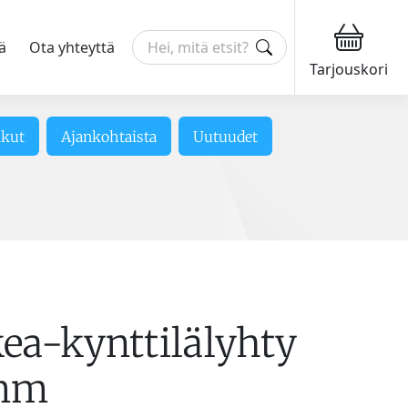
ä
Ota yhteyttä
Tarjouskori
ikut
Ajankohtaista
Uutuudet
kea-kynttilälyhty
mm