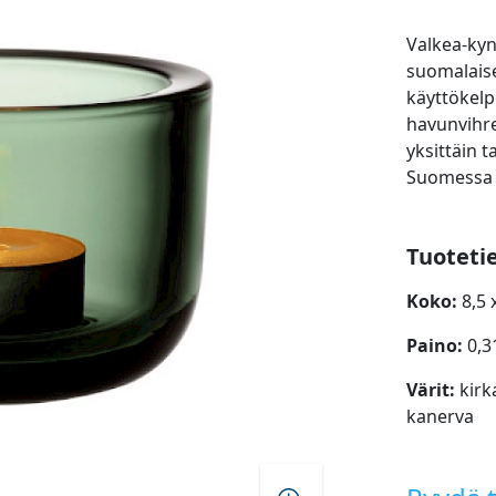
Valkea-kyn
suomalaise
käyttökelp
havunvihre
yksittäin t
Suomessa Ii
Tuoteti
Koko:
8,5 
Paino:
0,3
Värit:
kirk
kanerva