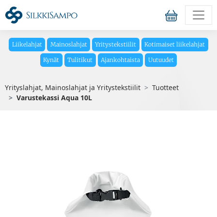
Liikelahjat
Mainoslahjat
Yritystekstiilit
Kotimaiset liikelahjat
Kynät
Tulitikut
Ajankohtaista
Uutuudet
Yrityslahjat, Mainoslahjat ja Yritystekstiilit
Tuotteet
Varustekassi Aqua 10L