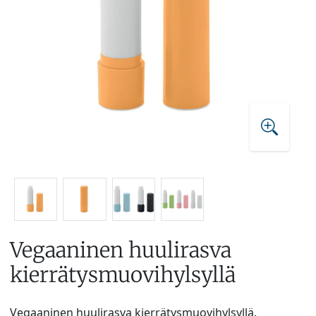
Vegaaninen huulirasva
kierrätysmuovihylsyllä
Vegaaninen huulirasva kierrätysmuovihylsyllä.