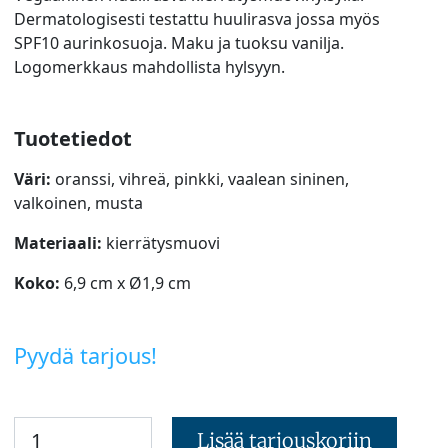
Dermatologisesti testattu huulirasva jossa myös
SPF10 aurinkosuoja. Maku ja tuoksu vanilja.
Logomerkkaus mahdollista hylsyyn.
Tuotetiedot
Väri:
oranssi, vihreä, pinkki, vaalean sininen,
valkoinen, musta
Materiaali:
kierrätysmuovi
Koko:
6,9 cm x Ø1,9 cm
Pyydä tarjous!
Lisää tarjouskoriin