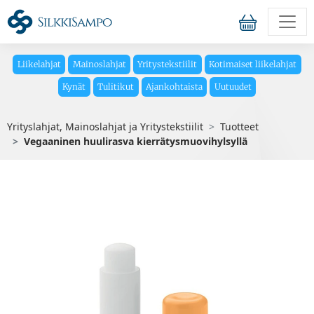
Liikelahjat
Mainoslahjat
Yritystekstiilit
Kotimaiset liikelahjat
Kynät
Tulitikut
Ajankohtaista
Uutuudet
Yrityslahjat, Mainoslahjat ja Yritystekstiilit
Tuotteet
Vegaaninen huulirasva kierrätysmuovihylsyllä