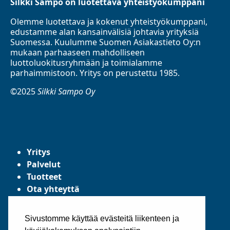
Silkki Sampo on luotettava yhteistyökumppani
Olemme luotettava ja kokenut yhteistyökumppani,
edustamme alan kansainvälisiä johtavia yrityksiä
Suomessa. Kuulumme Suomen Asiakastieto Oy:n
mukaan parhaaseen mahdolliseen
luottoluokitusryhmään ja toimialamme
parhaimmistoon. Yritys on perustettu 1985.
©2025
Silkki Sampo Oy
Yritys
Palvelut
Tuotteet
Ota yhteyttä
Tietosuojaseloste
Yleiset toimitusehdot
Sivustomme käyttää evästeitä liikenteen ja