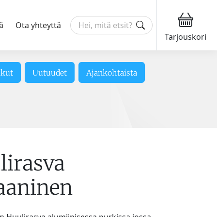
ä
Ota yhteyttä
Tarjouskori
ikut
Uutuudet
Ajankohtaista
lirasva
aaninen