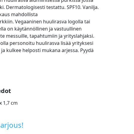
 Huulirasva alumiinisessa purkissa jossa
i. Dermatologisesti testattu. SPF10. Vanilja.
aus mahdollista
rkkiin. Vegaaninen huulirasva logolla tai
lla on käytännöllinen ja vastuullinen
e messuille, tapahtumiin ja yrityslahjaksi.
olla personoitu huulirasva lisää yrityksesi
 ja kulkee helposti mukana arjessa. Pyydä
edot
x 1,7 cm
arjous!