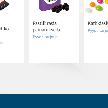
Pastillirasia
Karkkiask
ihko
painatuksella
Pyydä tarj
Pyydä tarjous!
s!