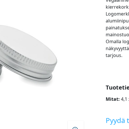
Vegaaninen
kierrekorkk
Logomerkk
alumiinipu
painatukse
mainostuot
Omalla log
näkyvyyttä
tarjous.
Tuoteti
Mitat:
4,1 
Pyydä t