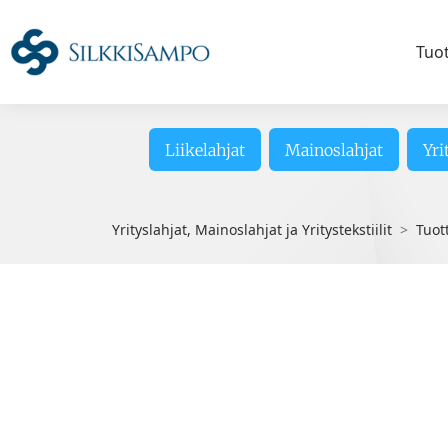
Tuo
Liikelahjat
Mainoslahjat
Yri
Yrityslahjat, Mainoslahjat ja Yritystekstiilit
Tuot