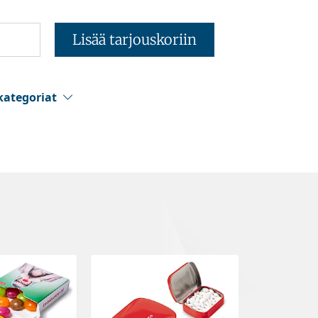
Lisää tarjouskoriin
kategoriat