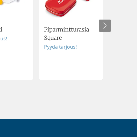
i
Piparmintturasia
Kahvike
Square
ous!
Pyydä tar
Pyydä tarjous!