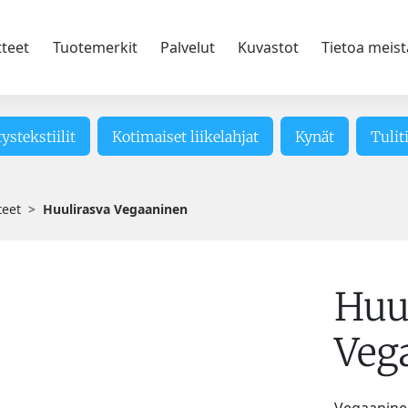
tteet
Tuotemerkit
Palvelut
Kuvastot
Tietoa meist
tystekstiilit
Kotimaiset liikelahjat
Kynät
Tulit
teet
Huulirasva Vegaaninen
Huu
Veg