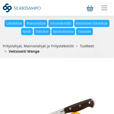
Liikelahjat
Mainoslahjat
Yritystekstiilit
Kotimaiset liikelahjat
Kynät
Tulitikut
Ajankohtaista
Uutuudet
Yrityslahjat, Mainoslahjat ja Yritystekstiilit
Tuotteet
Veitsisetti Wenge