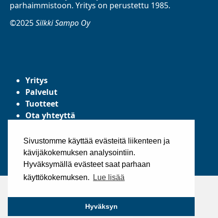
parhaimmistoon. Yritys on perustettu 1985.
©2025
Silkki Sampo Oy
Yritys
Palvelut
Tuotteet
Ota yhteyttä
Tietosuojaseloste
Yleiset toimitusehdot
Sivustomme käyttää evästeitä liikenteen ja
kävijäkokemuksen analysointiin.
Hyväksymällä evästeet saat parhaan
käyttökokemuksen.
Lue lisää
Hyväksyn