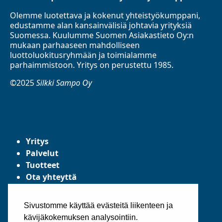
Olemme luotettava ja kokenut yhteistyökumppani,
edustamme alan kansainvälisiä johtavia yrityksiä
Suomessa. Kuulumme Suomen Asiakastieto Oy:n
mukaan parhaaseen mahdolliseen
luottoluokitusryhmään ja toimialamme
parhaimmistoon. Yritys on perustettu 1985.
©2025
Silkki Sampo Oy
Yritys
Palvelut
Tuotteet
Ota yhteyttä
Tietosuojaseloste
Yleiset toimitusehdot
Sivustomme käyttää evästeitä liikenteen ja
kävijäkokemuksen analysointiin.