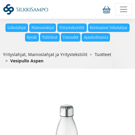
Liikelahjat
Mainoslahjat
Yritystekstiilit
Kotimaiset liikelahjat
Kynät
Tulitikut
Uutuudet
Ajankohtaista
Yrityslahjat, Mainoslahjat ja Yritystekstiilit
Tuotteet
Vesipullo Aspen