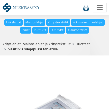
Liikelahjat
Mainoslahjat
Yritystekstiilit
Kotimaiset liikelahjat
Kynät
Tulitikut
Uutuudet
Ajankohtaista
Yrityslahjat, Mainoslahjat ja Yritystekstiilit
Tuotteet
Vesitiivis suojapussi tabletille