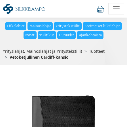
Liikelahjat
Mainoslahjat
Yritystekstiilit
Kotimaiset liikelahjat
Kynät
Tulitikut
Uutuudet
Ajankohtaista
Yrityslahjat, Mainoslahjat ja Yritystekstiilit
Tuotteet
Vetoketjullinen Cardiff-kansio