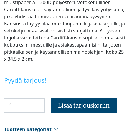
muistipaperia. 1200D polyesteri. Vetoketjullinen
Cardiff-kansio on käytännöllinen ja tyylikäs yrityslahja,
joka yhdistää toimivuuden ja brändinäkyvyyden.
Kansiosta löytyy tilaa muistiinpanoille ja asiakirjoille, ja
vetoketju pitää sisällön siististi suojattuna. Yrityksen
logolla varustettuna Cardiff-kansio sopii erinomaisesti
kokouksiin, messuille ja asiakastapaamisiin, tarjoten
pitkäaikaisen ja käytännöllisen mainoslahjan. Koko 25
x 34,5 x 2 cm.
Pyydä tarjous!
Lisää tarjouskoriin
Tuotteen kategoriat