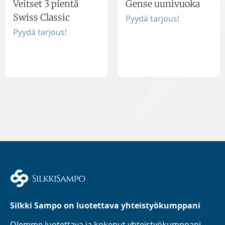
Veitset 3 pientä
Gense uunivuoka
Swiss Classic
Pyydä tarjous!
Pyydä tarjous!
Silkki Sampo on luotettava yhteistyökumppani
Olemme luotettava ja kokenut yhteistyökumppani,