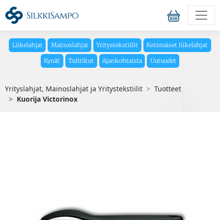
Liikelahjat
Mainoslahjat
Yritystekstiilit
Kotimaiset liikelahjat
Kynät
Tulitikut
Ajankohtaista
Uutuudet
Yrityslahjat, Mainoslahjat ja Yritystekstiilit
Tuotteet
Kuorija Victorinox