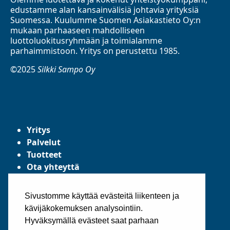
edustamme alan kansainvälisiä johtavia yrityksiä
Suomessa. Kuulumme Suomen Asiakastieto Oy:n
mukaan parhaaseen mahdolliseen
luottoluokitusryhmään ja toimialamme
parhaimmistoon. Yritys on perustettu 1985.
©2025
Silkki Sampo Oy
Yritys
Palvelut
Tuotteet
Ota yhteyttä
Tietosuojaseloste
Yleiset toimitusehdot
Sivustomme käyttää evästeitä liikenteen ja
kävijäkokemuksen analysointiin.
Hyväksymällä evästeet saat parhaan